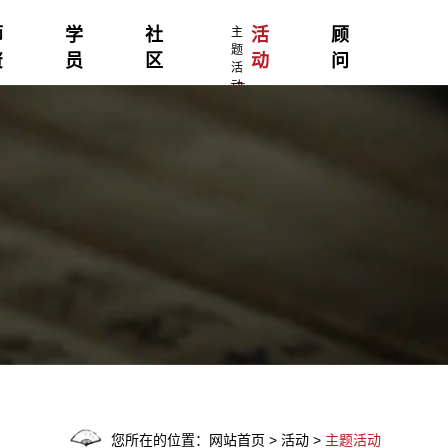
师
学
社
主
活
顾
题
资
员
区
动
问
活
动
您所在的位置：网站首页 > 活动 >
主题活动