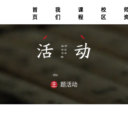
首
我
课
校
页
们
程
区
zhu
主
题活动