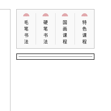
毛
硬
国
特
笔
笔
画
色
书
书
课
课
法
法
程
程