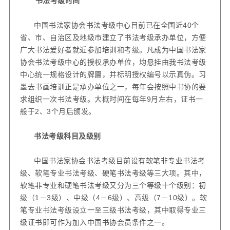
书法考级时间
中国书法家协会书法考级中心目前已在全国近
40
个
省、市、自治区及地级市建立了书法考级承办单位，方便
广大书法爱好者就近参加培训和考级。凡成为中国书法家
协会书法考级中心的授权承办单位，均悬挂由我书法考级
中心统一规格设计的牌匾，并标明授权编号以示真伪。习
墨去书画培训正是承办单位之一，每年会按照中书协的要
求组织一次书法考级。大概时间在每年
9
月左右，证书一
般于
2
、
3
个月后颁发。
书法考级科目及级别
中国书法家协会书法考级目前设有软笔非专业书法考
级、软笔专业书法考级、硬笔书法考级等三大项。其中，
软笔非专业和硬笔书法考级又分为三个等级十个级别：初
级（
1
－
3
级）、中级（
4
－
6
级）、高级（
7
－
10
级）。软
笔专业书法考级设立一至三级书法考级，其中取得专业三
级证书即可作为加入中国书协会员条件之一。