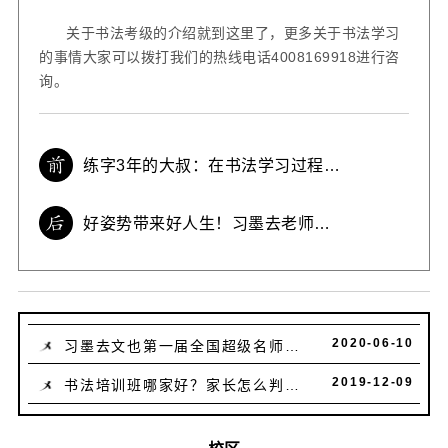
关于书法考级的介绍就到这里了，更多关于书法学习
的事情大家可以拨打我们的热线电话
4008169918
进行咨
询。
练字3年的大叔：在书法学习过程
中，最重要是这4点
好姿势带来好人生！习墨去老师和
学员亲身示范正确姿势
2020-06-10
习墨去文也第一届全国超级名师讲
课大赛 ——成都校区篇
2019-12-09
书法培训班哪家好？家长怎么判断
好与不好？