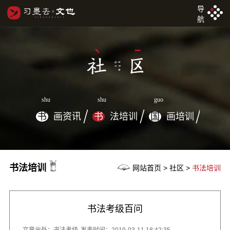
导
航
shu
shu
guo
书
画资讯
书
法培训
国
画培训
书法培训
网站首页 > 社区 >
书法培训
书法考级百问
文章出处：书法考级
发表时间：2019-03-11 18:42:35