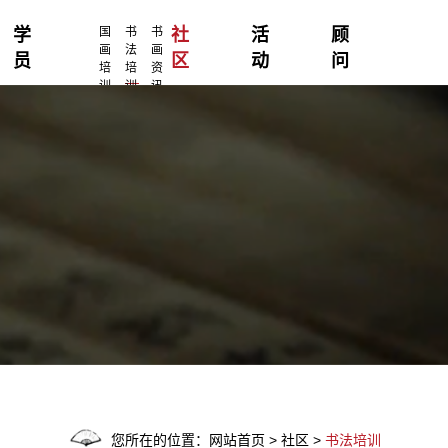
学
国
书
书
社
活
顾
画
法
画
员
区
动
问
培
培
资
训
训
讯
您所在的位置：网站首页 > 社区 >
书法培训