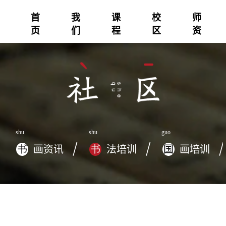
首
我
课
校
师
页
们
程
区
资
shu
shu
guo
书
画资讯
书
法培训
国
画培训