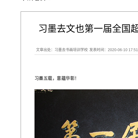
习墨去文也第一届全国超
文章出处：习墨去书画培训学校
发表时间：2020-06-10 17:51
习墨五载，意蕴华彰！