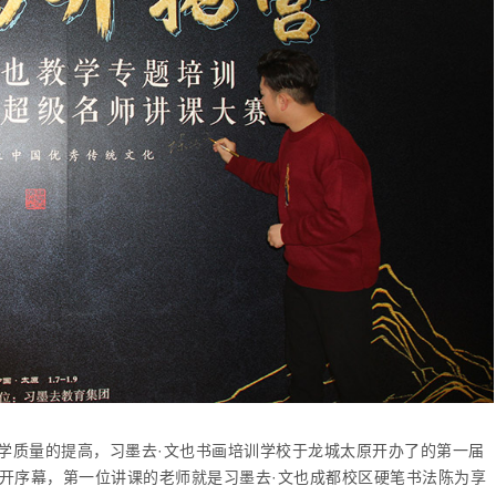
学质量的提高，习墨去·文也书画培训学校于龙城太原开办了的第一届
开序幕，第一位讲课的老师就是习墨去·文也成都校区硬笔书法陈为享