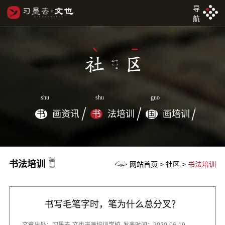
导
航
shu
shu
guo
书
画资讯
书
法培训
国
画培训
书法培训
网站首页 > 社区 >
书法培训
书写毛笔字时，笔为什么总分叉？
文章出处：习墨去·文也书画培训学校
发表时间：2020-06-19