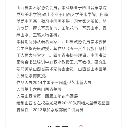
山西省美术家协会会员。
本科毕业于四川音乐学院
成都美术学院,硕士毕业于山西大学美术学院。自幼
酷爱中国画，勤习中国画不辍，习大家之所长，努
力专研。擅长写意花鸟、工笔花鸟、写意山水、青
绿山水、工笔人物各科。
本科期间师从著名画家、四川省政协会员学术委员
会主席贺丹晨教授，其作品《五十六个名族》悬挂
于人民大会堂之上。四川省书协会理事，中国书法
家协会书法培训中心客座教授王义军教授。
研究生
期间师从山西省美术家协会会员，山西省山水画学
会员胡紫南教授。
作品入展
2014
中国第三届造型艺术新人展
入展第十六届山西省美展
入展山西省第十四届工笔花鸟画展
绘制山西省左权县龙泉寺
20*20
米四幅大型寺观壁画
曾担任＂
2012
毕加索成都展＂讲解员