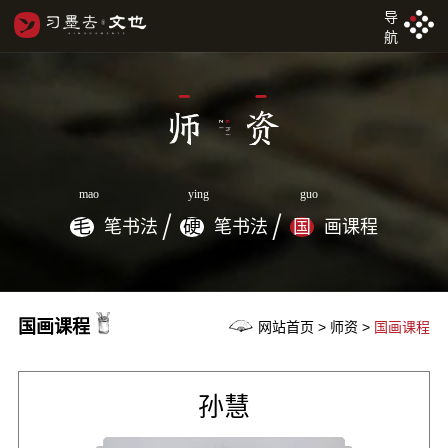
导
航
mao
ying
guo
毛
笔书法
硬
笔书法
国
画课程
国画课程
网站首页 > 师资 >
国画课程
孙慧