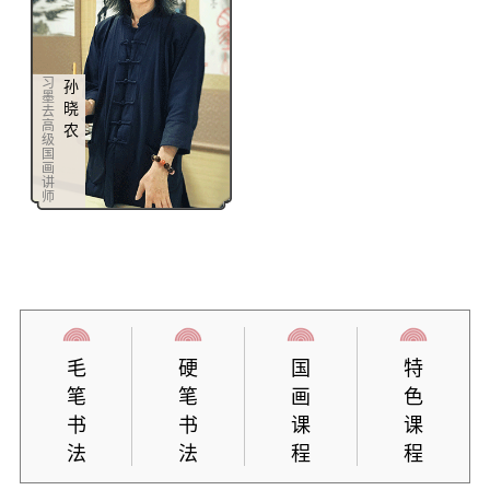
习
孙
墨
晓
去
高
农
级
国
画
讲
师
毛
硬
国
特
笔
笔
画
色
书
书
课
课
法
法
程
程