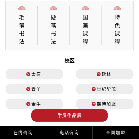
毛
硬
国
特
笔
笔
画
色
书
书
课
课
法
法
程
程
校区
太原
碑林
青羊
世纪华茂
金牛
期待加盟
学员作品展
在线咨询
电话咨询
全国加盟